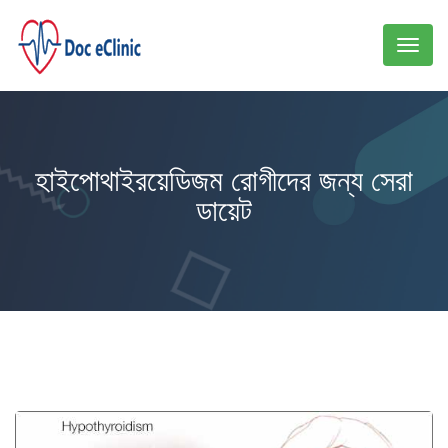
Toggl
naviga
হাইপোথাইরয়েডিজম রোগীদের জন্য সেরা
ডায়েট