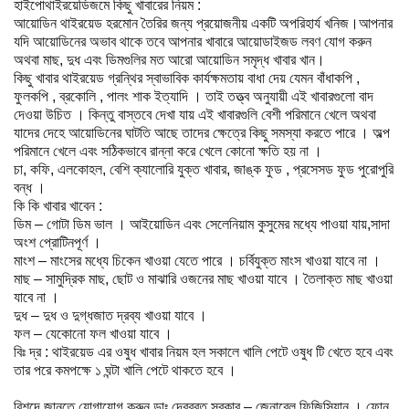
হাইপোথাইরয়েডিজমে কিছু খাবারের নিয়ম :
আয়োডিন থাইরয়েড হরমোন তৈরির জন্য প্রয়োজনীয় একটি অপরিহার্য খনিজ।আপনার
যদি আয়োডিনের অভাব থাকে তবে আপনার খাবারে আয়োডাইজড লবণ যোগ করুন
অথবা মাছ, দুধ এবং ডিমগুলির মত আরো আয়োডিন সমৃদ্ধ খাবার খান।
কিছু খাবার থাইরয়েড গ্রন্থির স্বাভাবিক কার্যক্ষমতায় বাধা দেয় যেমন বাঁধাকপি ,
ফুলকপি , ব্রকোলি , পালং শাক ইত্যাদি । তাই তত্ত্ব অনুযায়ী এই খাবারগুলো বাদ
দেওয়া উচিত । কিন্তু বাস্তবে দেখা যায় এই খাবারগুলি বেশী পরিমানে খেলে অথবা
যাদের দেহে আয়োডিনের ঘাটতি আছে তাদের ক্ষেত্রে কিছু সমস্যা করতে পারে । অল্প
পরিমানে খেলে এবং সঠিকভাবে রান্না করে খেলে কোনো ক্ষতি হয় না ।
চা, কফি, এলকোহল,
বেশি ক্যালোরি যুক্ত খাবার, জাঙ্ক ফুড , প্রসেসড ফুড পুরোপুরি
বন্ধ ।
কি কি খাবার খাবেন :
ডিম – গোটা ডিম ভাল । আইয়োডিন এবং সেলেনিয়াম কুসুমের মধ্যে পাওয়া যায়,সাদা
অংশ প্রোটিনপূর্ণ ।
মাংশ – মাংসের মধ্যে চিকেন খাওয়া যেতে পারে । চর্বিযুক্ত মাংস খাওয়া যাবে না ।
মাছ – সামুদ্রিক মাছ, ছোট ও মাঝারি ওজনের মাছ খাওয়া যাবে । তৈলাক্ত মাছ খাওয়া
যাবে না ।
দুধ – দুধ ও দুগ্ধজাত দ্রব্য খাওয়া যাবে ।
ফল – যেকোনো ফল খাওয়া যাবে ।
বিঃ দ্র : থাইরয়েড এর ওষুধ খাবার নিয়ম হল সকালে খালি পেটে ওষুধ টি খেতে হবে এবং
তার পরে কমপক্ষে ১ ঘন্টা খালি পেটে থাকতে হবে ।
বিশদে জানতে যোগাযোগ করুন ডাঃ দেবব্রত সরকার – জেনারেল ফিজিসিয়ান । ফোন