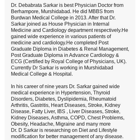
Dr. Debabrata Sarkar is best Physician Doctor from
Berhampore, Murshidabad. He did MBBS from
Burdwan Medical College in 2013. After that Dr.
Sarkar joined as House Physician in Internal
Medicine and Cardiology department respectively.He
gained wide experience in various patients of
medicine and cardiology.He completed Post
Graduate Diploma in Diabetes & Renal Management,
Post Graduate Diploma in Advance Cardiology &
ECG (Certified by Royal College of Physicians, UK).
Currently Dr Sarkar is working in Murshidabad
Medical College & Hospital.
In his career of nine years Dr. Sarkar gained wide
medical experience in Hypertension, Thyroid
Disorders, Diabetes, Dyslipidemia, Rheumatoid
Arthritis, Gastritis, Heart Diseases, Stroke, Kidney
Disease, Fatty Liver, IBS , Liver Diseases, Stroke,
Kidney Diseases, Asthma, COPD, Chest Problems,
Obesity, Headache, Migraine and many more
Dr. D Sarkar is researching on Diet and Lifestyle
modification for better management of any disease.